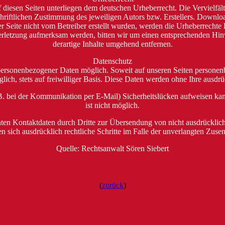
uf diesen Seiten unterliegen dem deutschen Urheberrecht. Die Vervielfä
riftlichen Zustimmung des jeweiligen Autors bzw. Erstellers. Download
r Seite nicht vom Betreiber erstellt wurden, werden die Urheberrechte D
sverletzung aufmerksam werden, bitten wir um einen entsprechenden H
derartige Inhalte umgehend entfernen.
Datenschutz
personenbezogener Daten möglich. Soweit auf unseren Seiten personen
lich, stets auf freiwilliger Basis. Diese Daten werden ohne Ihre ausd
.B. bei der Kommunikation per E-Mail) Sicherheitslücken aufweisen kan
ist nicht möglich.
en Kontaktdaten durch Dritte zur Übersendung von nicht ausdrücklich
en sich ausdrücklich rechtliche Schritte im Falle der unverlangten Z
Quelle: Rechtsanwalt Sören Siebert
(
zurück
)